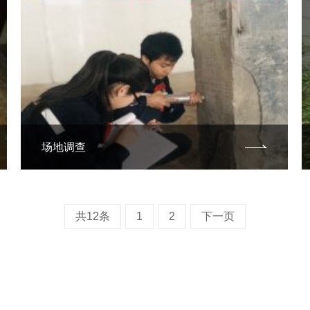
场地调查
共12条
1
2
下一页